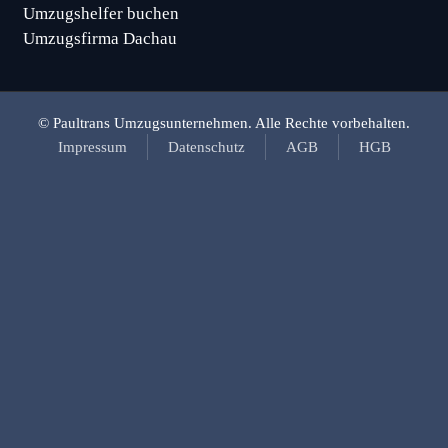
Umzugshelfer buchen
Umzugsfirma Dachau
© Paultrans Umzugsunternehmen. Alle Rechte vorbehalten.
Impressum
Datenschutz
AGB
HGB
Vor- und Nachname
*
Rufnummer
*
Gewünschtes Rückruf-Datum
*