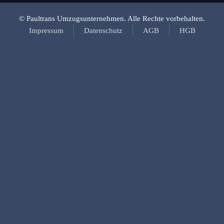
© Paultrans Umzugsunternehmen. Alle Rechte vorbehalten.
Impressum
Datenschutz
AGB
HGB
Vor- und Nachname
*
Rufnummer
*
Gewünschtes Rückruf-Datum
*
Gewünschte Rückruf-Zeit
*