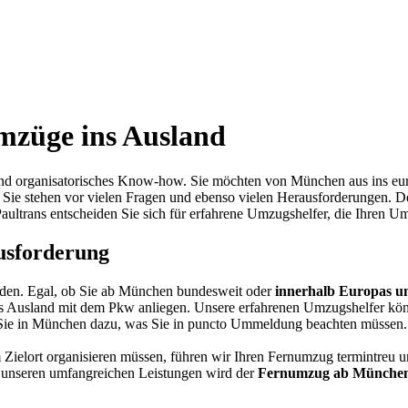
züge ins Ausland
nd organisatorisches Know-how. Sie möchten von München aus ins eu
 Sie stehen vor vielen Fragen und ebenso vielen Herausforderungen. De
 Paultrans entscheiden Sie sich für erfahrene Umzugshelfer, die Ihren
ausforderung
den. Egal, ob Sie ab
München
bundesweit oder
innerhalb Europas u
s Ausland mit dem Pkw anliegen. Unsere erfahrenen
Umzugshelfer
kön
Sie in
München
dazu, was Sie in puncto Ummeldung beachten müssen.
 Zielort organisieren müssen, führen wir Ihren
Fernumzug
termintreu u
it unseren umfangreichen Leistungen wird der
Fernumzug ab Münche