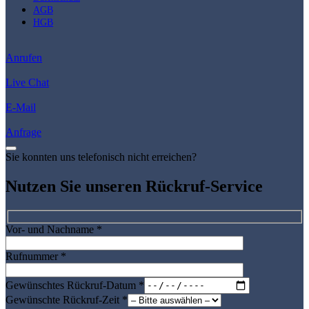
AGB
HGB
Anrufen
Live Chat
E-Mail
Anfrage
Sie konnten uns telefonisch nicht erreichen?
Nutzen Sie unseren Rückruf-Service
Vor- und Nachname
*
Rufnummer
*
Gewünschtes Rückruf-Datum
*
Gewünschte Rückruf-Zeit
*