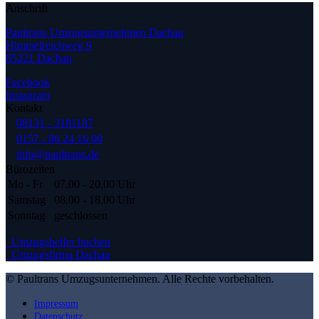
Anschrift
Paultrans Umzugsunternehmen Dachau
Himmelreichweg 9
85221 Dachau
Facebook
Instagram
Kontakt
08131 - 3181187
0157 - 86 24 16 00
info@paultrans.de
Bürozeiten
Mo - Fr
07.00 - 20.00 Uhr
Samstag
08.00 - 18.00 Uhr
Sonntag
geschlossen
Umzugshelfer buchen
Umzugsfirma Dachau
© Paultrans Umzugsunternehmen. Alle Rechte vorbehalten.
Impressum
Datenschutz